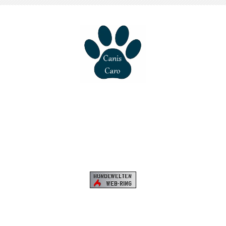
by Caroline Sistermann
Training in der Sprache Ihres
Hundes bei Ihnen zuhause!
zertifizierte Problemhunde-
therapeutin nach S.D.T.S. ®